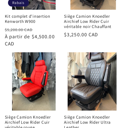
Rabais
Kit complet d'insertion
Siège Camion Knoedler
Kenworth W900
Airchief Low Rider Cuir
véritable noir Chauffant
Prix
Prix
$5,200.00 CAD
Prix
$3,250.00 CAD
habituel
À partir de $4,500.00
promotionnel
habituel
CAD
Siège Camion Knoedler
Siège Camion Knoedler
Airchief Low Rider Cuir
Airchief Low Rider Ultra
véritable rouge
Leather