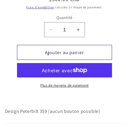
habituel
Frais d'expédition
calculés à l'étape de paiement.
Quantité
Réduire
Augmenter
la
la
quantité
quantité
Ajouter au panier
de
de
Design
Design
Peterbilt
Peterbilt
359
359
(aucun
(aucun
bouton
bouton
Plus de moyens de paiement
possible)
possible)
Design Peterbilt 359 (aucun bouton possible)